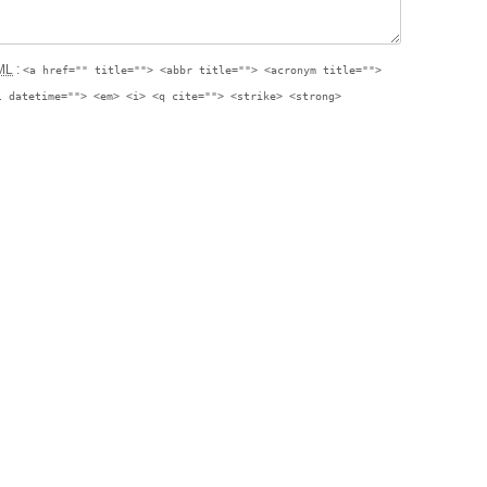
ML
:
<a href="" title=""> <abbr title=""> <acronym title="">
l datetime=""> <em> <i> <q cite=""> <strike> <strong>