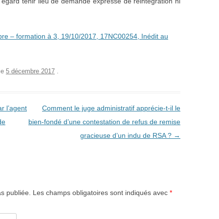
t égard tenir lieu de demande expresse de réintégration ni
 – formation à 3, 19/10/2017, 17NC00254, Inédit au
le
5 décembre 2017
.
r l’agent
Comment le juge administratif apprécie-t-il le
de
bien-fondé d’une contestation de refus de remise
gracieuse d’un indu de RSA ?
→
s publiée. Les champs obligatoires sont indiqués avec
*