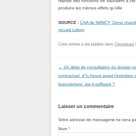
reprise des fonctions ne sauraient à ce
produire les mêmes effets qu’elle.
SOURCE :
CAA de NANCY, 2ème chambre
recueil Lebon
Cette entrée a été publiée dans
Chroniques
Navigation des articles
←
Un délai de consultation du dossier pa
contractuel d’½ heure avant l’entretien 
licenciement est-il suffisant ?
Laisser un commentaire
Votre adresse de messagerie ne sera pa
Nom
*