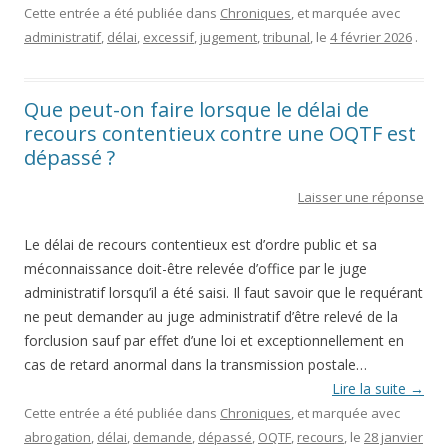
Cette entrée a été publiée dans
Chroniques
, et marquée avec
administratif
,
délai
,
excessif
,
jugement
,
tribunal
, le
4 février 2026
.
Que peut-on faire lorsque le délai de
recours contentieux contre une OQTF est
dépassé ?
Laisser une réponse
Le délai de recours contentieux est d’ordre public et sa
méconnaissance doit-être relevée d’office par le juge
administratif lorsqu’il a été saisi. Il faut savoir que le requérant
ne peut demander au juge administratif d’être relevé de la
forclusion sauf par effet d’une loi et exceptionnellement en
cas de retard anormal dans la transmission postale…
Lire la suite
→
Cette entrée a été publiée dans
Chroniques
, et marquée avec
abrogation
,
délai
,
demande
,
dépassé
,
OQTF
,
recours
, le
28 janvier