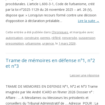
procédurales. L’article L.600-3-1, Code de l’urbanisme, créé
par la loi n°2025-1129 du 26 novembre 2025 – art. 26 (V),
dispose que :« Lorsqu’un recours formé contre une décision
d’opposition à déclaration préalable…
Lire la suite
→
Cette entrée a été publiée dans
Chroniques
, et marquée avec
autorisation
,
construire
,
permis
,
référé
,
renversée
,
suspension
presomption
,
urbanisme
,
urgence
, le
1 mars 2026
.
Trame de mémoires en défense n°1, n°2
et n°3
Laisser une réponse
TRAME DE MEMOIRES EN DEFENSE N°1, N°2 et N°3 Trame
imaginée par Me André ICARD en février 2026 Dossier n° :
Affaire : … A Mesdames ou Messieurs les présidents et
conseillers du Tribunal Administratif de … Adresse POUR : La