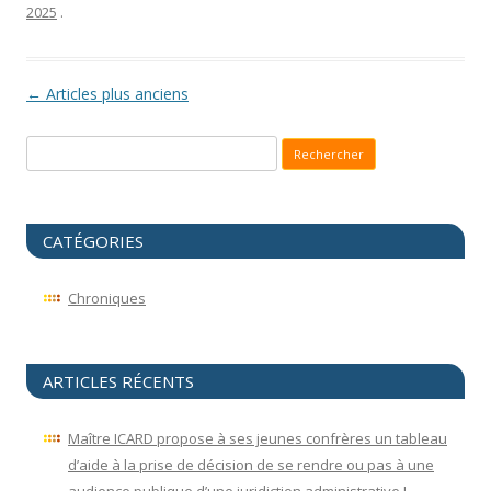
2025
.
Navigation des articles
←
Articles plus anciens
Recherche pour :
CATÉGORIES
Chroniques
ARTICLES RÉCENTS
Maître ICARD propose à ses jeunes confrères un tableau
d’aide à la prise de décision de se rendre ou pas à une
audience publique d’une juridiction administrative !