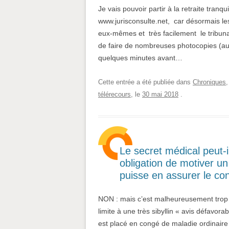
Je vais pouvoir partir à la retraite tranqu
www.jurisconsulte.net, car désormais les
eux-mêmes et très facilement le tribunal
de faire de nombreuses photocopies (auta
quelques minutes avant…
Cette entrée a été publiée dans
Chroniques
télérecours
, le
30 mai 2018
.
Le secret médical peut-
obligation de motiver un
puisse en assurer le con
NON : mais c’est malheureusement trop s
limite à une très sibyllin « avis défavor
est placé en congé de maladie ordinaire 