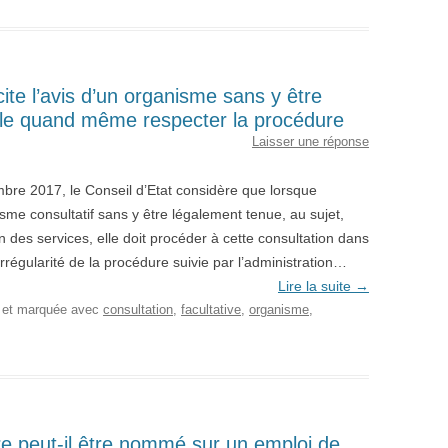
icite l’avis d’un organisme sans y être
lle quand même respecter la procédure
Laisser une réponse
bre 2017, le Conseil d’Etat considère que lorsque
anisme consultatif sans y être légalement tenue, au sujet,
 des services, elle doit procéder à cette consultation dans
irrégularité de la procédure suivie par l’administration…
Lire la suite
→
, et marquée avec
consultation
,
facultative
,
organisme
,
ire peut-il être nommé sur un emploi de