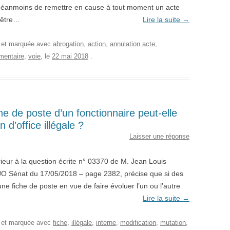
néanmoins de remettre en cause à tout moment un acte
t être…
Lire la suite
→
, et marquée avec
abrogation
,
action
,
annulation acte
,
mentaire
,
voie
, le
22 mai 2018
.
che de poste d’un fonctionnaire peut-elle
 d’office illégale ?
Laisser une réponse
rieur à la question écrite n° 03370 de M. Jean Louis
 JO Sénat du 17/05/2018 – page 2382, précise que si des
ne fiche de poste en vue de faire évoluer l’un ou l’autre
Lire la suite
→
, et marquée avec
fiche
,
illégale
,
interne
,
modification
,
mutation
,