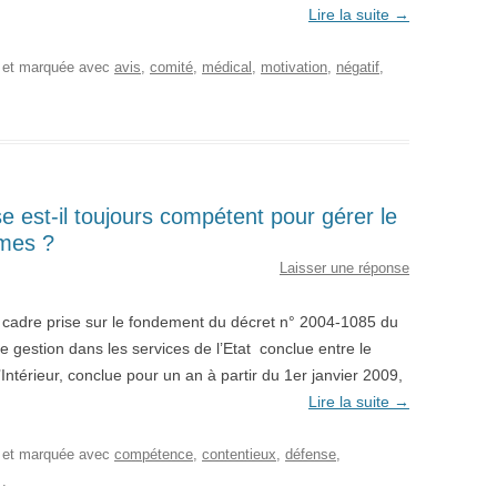
Lire la suite
→
, et marquée avec
avis
,
comité
,
médical
,
motivation
,
négatif
,
e est-il toujours compétent pour gérer le
rmes ?
Laisser une réponse
on cadre prise sur le fondement du décret n° 2004-1085 du
e gestion dans les services de l’Etat conclue entre le
’Intérieur, conclue pour un an à partir du 1er janvier 2009,
Lire la suite
→
, et marquée avec
compétence
,
contentieux
,
défense
,
.