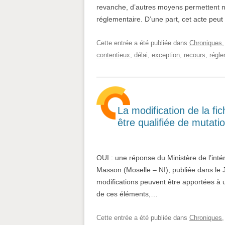
revanche, d’autres moyens permettent 
réglementaire. D’une part, cet acte peu
Cette entrée a été publiée dans
Chroniques
contentieux
,
délai
,
exception
,
recours
,
régle
La modification de la fi
être qualifiée de mutation
OUI : une réponse du Ministère de l’inté
Masson (Moselle – NI), publiée dans le
modifications peuvent être apportées à u
de ces éléments,…
Cette entrée a été publiée dans
Chroniques