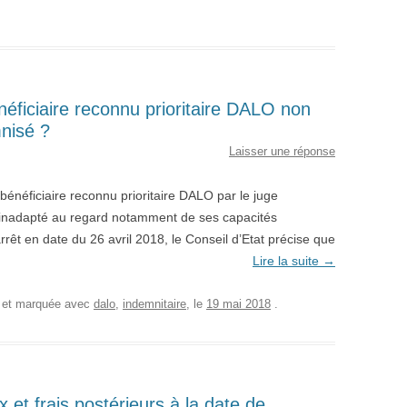
néficiaire reconnu prioritaire DALO non
emnisé ?
Laisser une réponse
bénéficiaire reconnu prioritaire DALO par le juge
st inadapté au regard notamment de ses capacités
rrêt en date du 26 avril 2018, le Conseil d’Etat précise que
Lire la suite
→
, et marquée avec
dalo
,
indemnitaire
, le
19 mai 2018
.
et frais postérieurs à la date de