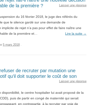
de rejet fait-il naître une nouvelle décision
hable de la première ?
Laisser une réponse
spension du 16 février 2018, le juge des référés du
pelle que le silence gardé sur une demande de
mplicite de rejet n’a pas pour effet de faire naître une
achable de la première et…
Lire la suite
→
le
5 mars 2018
.
l refuser de recruter par mutation une
tif qu’il doit supporter le coût de son
Laisser une réponse
 disponibilité, le centre hospitalier lui avait proposé de la
CDD), puis de partir en congé de maternité qui serait
s’engageant, en contrepartie, à la recruter par voie de