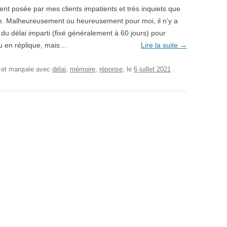
ment posée par mes clients impatients et très inquiets que
que. Malheureusement ou heureusement pour moi, il n’y a
u délai imparti (fixé généralement à 60 jours) pour
u en réplique, mais…
Lire la suite
→
, et marquée avec
délai
,
mémoire
,
réponse
, le
6 juillet 2021
.