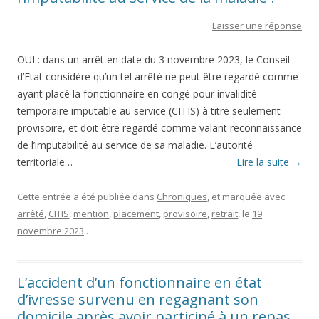
Laisser une réponse
OUI : dans un arrêt en date du 3 novembre 2023, le Conseil
d’Etat considère qu’un tel arrêté ne peut être regardé comme
ayant placé la fonctionnaire en congé pour invalidité
temporaire imputable au service (CITIS) à titre seulement
provisoire, et doit être regardé comme valant reconnaissance
de l’imputabilité au service de sa maladie. L’autorité
territoriale…
Lire la suite
→
Cette entrée a été publiée dans
Chroniques
, et marquée avec
arrêté
,
CITIS
,
mention
,
placement
,
provisoire
,
retrait
, le
19
novembre 2023
.
L’accident d’un fonctionnaire en état
d’ivresse survenu en regagnant son
domicile après avoir participé à un repas