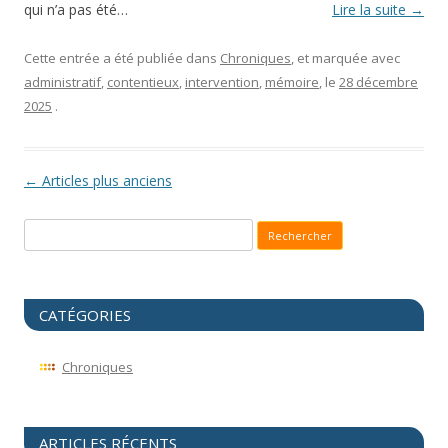
qui n’a pas été…
Lire la suite
→
Cette entrée a été publiée dans
Chroniques
, et marquée avec
administratif
,
contentieux
,
intervention
,
mémoire
, le
28 décembre
2025
.
Navigation des articles
←
Articles plus anciens
Recherche pour :
CATÉGORIES
Chroniques
ARTICLES RÉCENTS