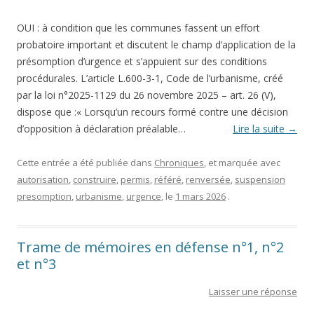
OUI : à condition que les communes fassent un effort
probatoire important et discutent le champ d’application de la
présomption d’urgence et s’appuient sur des conditions
procédurales. L’article L.600-3-1, Code de l’urbanisme, créé
par la loi n°2025-1129 du 26 novembre 2025 – art. 26 (V),
dispose que :« Lorsqu’un recours formé contre une décision
d’opposition à déclaration préalable…
Lire la suite
→
Cette entrée a été publiée dans
Chroniques
, et marquée avec
autorisation
,
construire
,
permis
,
référé
,
renversée
,
suspension
presomption
,
urbanisme
,
urgence
, le
1 mars 2026
.
Trame de mémoires en défense n°1, n°2
et n°3
Laisser une réponse