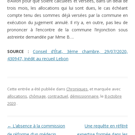
d’Avion pour que soient calculées et versées, dans un délai de
trois mois, les allocations qui lui sont dues, le cas échéant
compte tenu des sommes déjà versées par la commune en
exécution du jugement annulé. Il n’y a, en outre, pas lieu de
prononcer à l’encontre de la commune l’injonction sous
astreinte demandée par Mme B….
SOURCE :
Conseil d’État, 3ème chambre, 29/07/2020,
430947, Inédit au recueil Lebon
Cette entrée a été publiée dans
Chroniques
, et marquée avec
allocations
,
chômage
,
contractuel
,
démissionnaire
, le
8 octobre
2020
.
Navigation des articles
←
L’absence à la commission
Une requête en référé
de réforme d’un médecin
expertise formée dans les