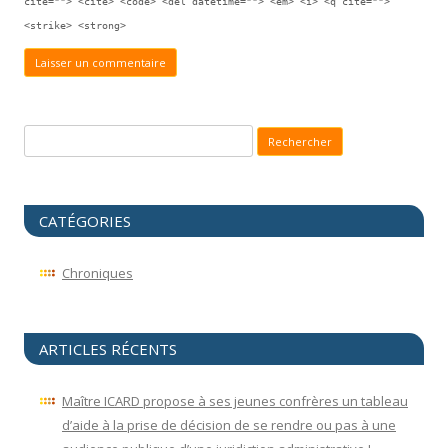
cite=""> <cite> <code> <del datetime=""> <em> <i> <q cite="">
<strike> <strong>
Recherche pour :
CATÉGORIES
Chroniques
ARTICLES RÉCENTS
Maître ICARD propose à ses jeunes confrères un tableau
d’aide à la prise de décision de se rendre ou pas à une