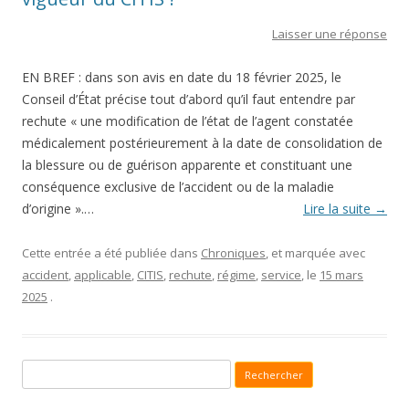
Laisser une réponse
EN BREF : dans son avis en date du 18 février 2025, le
Conseil d’État précise tout d’abord qu’il faut entendre par
rechute « une modification de l’état de l’agent constatée
médicalement postérieurement à la date de consolidation de
la blessure ou de guérison apparente et constituant une
conséquence exclusive de l’accident ou de la maladie
d’origine ».…
Lire la suite
→
Cette entrée a été publiée dans
Chroniques
, et marquée avec
accident
,
applicable
,
CITIS
,
rechute
,
régime
,
service
, le
15 mars
2025
.
Recherche pour :