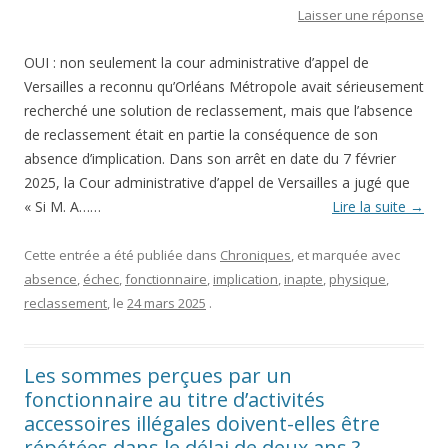
Laisser une réponse
OUI : non seulement la cour administrative d’appel de
Versailles a reconnu qu’Orléans Métropole avait sérieusement
recherché une solution de reclassement, mais que l’absence
de reclassement était en partie la conséquence de son
absence d’implication. Dans son arrêt en date du 7 février
2025, la Cour administrative d’appel de Versailles a jugé que
« Si M. A……
Lire la suite
→
Cette entrée a été publiée dans
Chroniques
, et marquée avec
absence
,
échec
,
fonctionnaire
,
implication
,
inapte
,
physique
,
reclassement
, le
24 mars 2025
.
Les sommes perçues par un
fonctionnaire au titre d’activités
accessoires illégales doivent-elles être
répétées dans le délai de deux ans ?