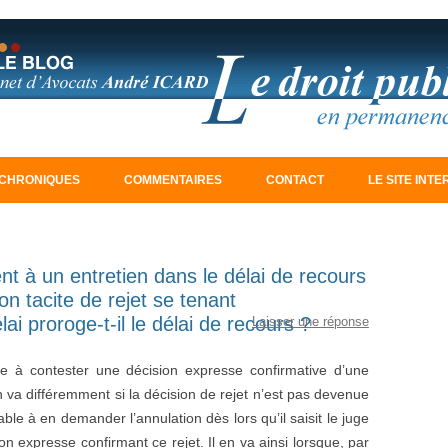
Aller au contenu principal
CHRONIQUES
COMMENTAIRES
CONTACT
LE SITE INT
nt à un entretien dans le délai de recours
on tacite de rejet se tenant
ai proroge-t-il le délai de recours ?
Laisser une réponse
e à contester une décision expresse confirmative d’une
en va différemment si la décision de rejet n’est pas devenue
able à en demander l’annulation dès lors qu’il saisit le juge
on expresse confirmant ce rejet. Il en va ainsi lorsque, par