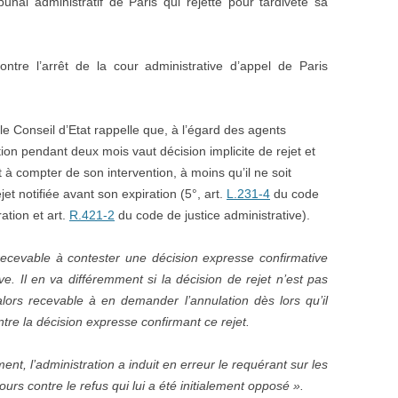
unal administratif de Paris qui rejette pour tardiveté sa
ontre l’arrêt de la cour administrative d’appel de Paris
 le Conseil d’Etat rappelle que, à l’égard des agents
ation pendant deux mois vaut décision implicite de rejet et
 à compter de son intervention, à moins qu’il ne soit
t notifiée avant son expiration (5°, art.
L.231-4
du code
ration et art.
R.421-2
du code de justice administrative).
recevable à contester une décision expresse confirmative
ve. Il en va différemment si la décision de rejet n’est pas
alors recevable à en demander l’annulation dès lors qu’il
ontre la décision expresse confirmant ce rejet.
ent, l’administration a induit en erreur le requérant sur les
ours contre le refus qui lui a été initialement opposé ».