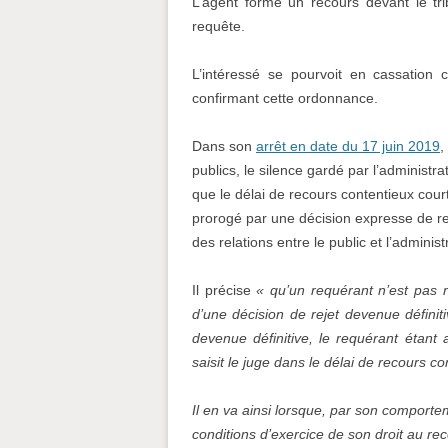
L’agent forme un recours devant le trib
requête.
L’intéressé se pourvoit en cassation c
confirmant cette ordonnance.
Dans son
arrêt en date du 17 juin 2019
,
publics, le silence gardé par l’administr
que le délai de recours contentieux court
prorogé par une décision expresse de reje
des relations entre le public et l’administ
Il précise
« qu’un requérant n’est pas 
d’une décision de rejet devenue définiti
devenue définitive, le requérant étant 
saisit le juge dans le délai de recours c
Il en va ainsi lorsque, par son comportem
conditions d’exercice de son droit au rec