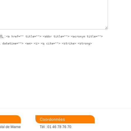
ML
:
<a href="" title=""> <abbr title=""> <acronym title="">
l datetime=""> <em> <i> <q cite=""> <strike> <strong>
Coordonnées
 Val de Marne
Tél : 01 46 78 76 70