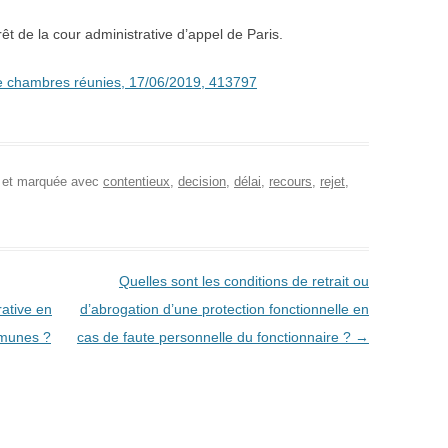
rêt de la cour administrative d’appel de Paris.
e chambres réunies, 17/06/2019, 413797
, et marquée avec
contentieux
,
decision
,
délai
,
recours
,
rejet
,
Quelles sont les conditions de retrait ou
ative en
d’abrogation d’une protection fonctionnelle en
mmunes ?
cas de faute personnelle du fonctionnaire ?
→