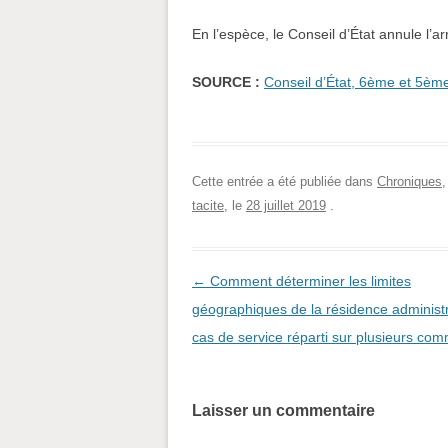
En l’espèce, le Conseil d’État annule l’ar
SOURCE :
Conseil d’État, 6ème et 5èm
Cette entrée a été publiée dans
Chroniques
tacite
, le
28 juillet 2019
.
Navigation des articles
←
Comment déterminer les limites
géographiques de la résidence administr
cas de service réparti sur plusieurs co
Laisser un commentaire