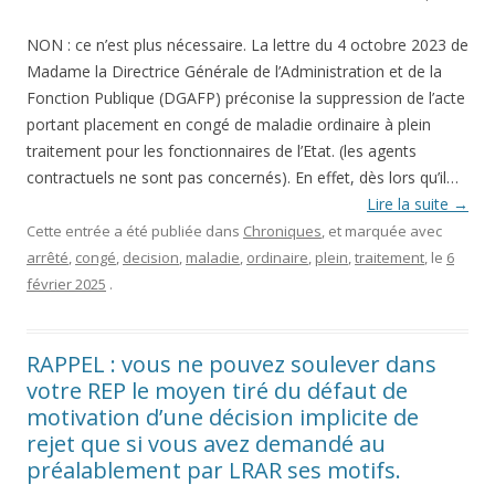
NON : ce n’est plus nécessaire. La lettre du 4 octobre 2023 de
Madame la Directrice Générale de l’Administration et de la
Fonction Publique (DGAFP) préconise la suppression de l’acte
portant placement en congé de maladie ordinaire à plein
traitement pour les fonctionnaires de l’Etat. (les agents
contractuels ne sont pas concernés). En effet, dès lors qu’il…
Lire la suite
→
Cette entrée a été publiée dans
Chroniques
, et marquée avec
arrêté
,
congé
,
decision
,
maladie
,
ordinaire
,
plein
,
traitement
, le
6
février 2025
.
RAPPEL : vous ne pouvez soulever dans
votre REP le moyen tiré du défaut de
motivation d’une décision implicite de
rejet que si vous avez demandé au
préalablement par LRAR ses motifs.