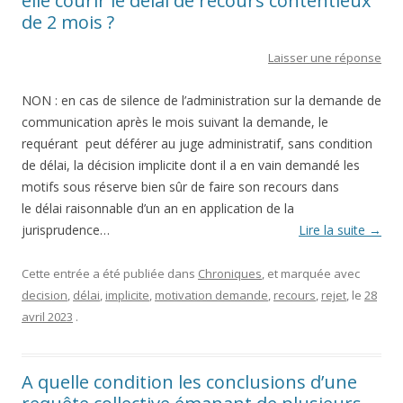
elle courir le délai de recours contentieux
de 2 mois ?
Laisser une réponse
NON : en cas de silence de l’administration sur la demande de
communication après le mois suivant la demande, le
requérant peut déférer au juge administratif, sans condition
de délai, la décision implicite dont il a en vain demandé les
motifs sous réserve bien sûr de faire son recours dans
le délai raisonnable d’un an en application de la
jurisprudence…
Lire la suite
→
Cette entrée a été publiée dans
Chroniques
, et marquée avec
decision
,
délai
,
implicite
,
motivation demande
,
recours
,
rejet
, le
28
avril 2023
.
A quelle condition les conclusions d’une