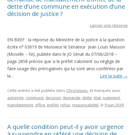
dette d’une commune en exécution d’une
décision de justice ?
Laisser une réponse
EN BREF : la réponse du Ministère de la justice à la question
écrite n° 03619 de Monsieur le Sénateur Jean Louis Masson
(Moselle – NI), publiée dans le JO Sénat du 07/06/2018 –
page 2858 précise que si le préfet s’abstient ou néglige de
faire usage des prérogatives qui lui sont ainsi conférées par
la…
Lire la suite
→
Cette entrée a été publiée dans
Chroniques
, et marquée avec
astreinte
,
commune
,
decision
,
demande
,
dette
,
état
,
jugement
,
mandatement
,
office
,
préfet
,
refus
,
responsabilité
, le
9 juin 2018
.
A quelle condition peut-il y avoir urgence
à suspendre en référé une décision de