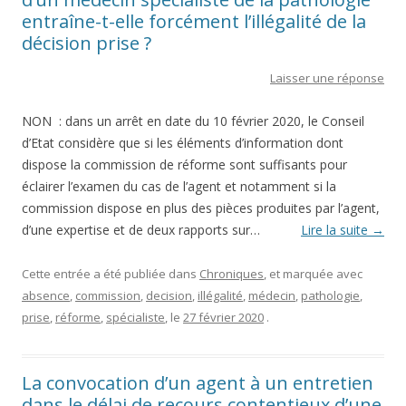
entraîne-t-elle forcément l’illégalité de la
décision prise ?
Laisser une réponse
NON : dans un arrêt en date du 10 février 2020, le Conseil
d’Etat considère que si les éléments d’information dont
dispose la commission de réforme sont suffisants pour
éclairer l’examen du cas de l’agent et notamment si la
commission dispose en plus des pièces produites par l’agent,
d’une expertise et de deux rapports sur…
Lire la suite
→
Cette entrée a été publiée dans
Chroniques
, et marquée avec
absence
,
commission
,
decision
,
illégalité
,
médecin
,
pathologie
,
prise
,
réforme
,
spécialiste
, le
27 février 2020
.
La convocation d’un agent à un entretien
dans le délai de recours contentieux d’une