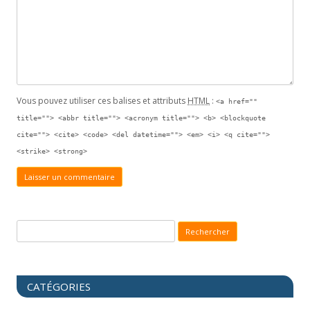
Vous pouvez utiliser ces balises et attributs
HTML
:
<a href=""
title=""> <abbr title=""> <acronym title=""> <b> <blockquote
cite=""> <cite> <code> <del datetime=""> <em> <i> <q cite="">
<strike> <strong>
Recherche pour :
CATÉGORIES