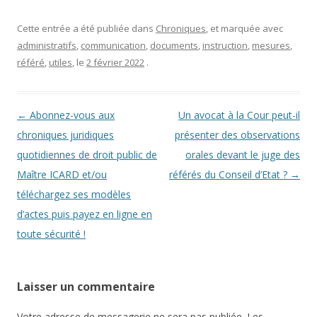
Cette entrée a été publiée dans
Chroniques
, et marquée avec
administratifs
,
communication
,
documents
,
instruction
,
mesures
,
référé
,
utiles
, le
2 février 2022
.
Navigation des articles
←
Abonnez-vous aux
Un avocat à la Cour peut-il
chroniques juridiques
présenter des observations
quotidiennes de droit public de
orales devant le juge des
Maître ICARD et/ou
référés du Conseil d’Etat ?
→
téléchargez ses modèles
d’actes puis payez en ligne en
toute sécurité !
Laisser un commentaire
Votre adresse de messagerie ne sera pas publiée. Les