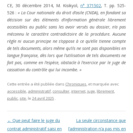
CE, 30 décembre 2014, M. Kisikyol,
n° 371502
, T. pp. 525-
526 :
« La Cour nationale du droit d’asile (CNDA), en fondant sa
décision sur des éléments d’information générale librement
accessibles au public sans les avoir versés au dossier, n’a pas
méconnu le caractère contradictoire de la procédure. Aucune
règle ni aucun principe ne s’oppose à ce qu’elle tienne compte
de tels documents, alors même qu’ils ne sont pas disponibles en
langue française, dès lors que l’utilisation de tels documents ne
fait pas, comme en l’espèce, obstacle à l’exercice par le juge de
cassation du contrôle qui lui incombe. »
Cette entrée a été publiée dans
Chroniques
, et marquée avec
accessible
,
administratif
,
consulter
,
internet
,
juge
,
librement
,
public
,
site
, le
24 avril 2025
.
Navigation des articles
←
Que peut faire le juge du
La seule circonstance que
contrat administratif saisi en
l’administration n’a pas mis en