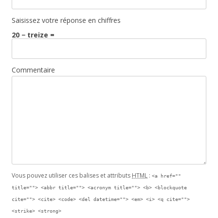
Saisissez votre réponse en chiffres
20 − treize =
Commentaire
Vous pouvez utiliser ces balises et attributs
HTML
:
<a href=""
title=""> <abbr title=""> <acronym title=""> <b> <blockquote
cite=""> <cite> <code> <del datetime=""> <em> <i> <q cite="">
<strike> <strong>