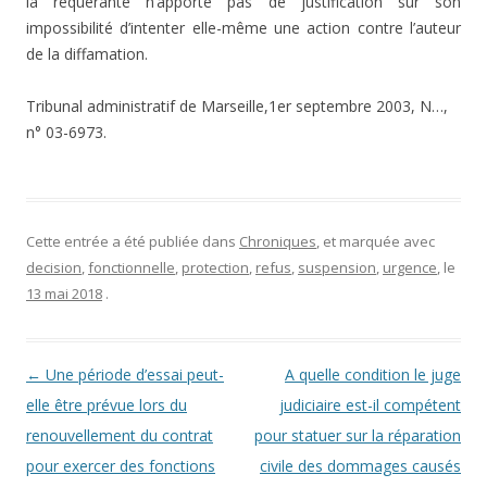
la requérante n’apporte pas de justification sur son
impossibilité d’intenter elle-même une action contre l’auteur
de la diffamation.
Tribunal administratif de Marseille,1er septembre 2003, N…,
n° 03-6973.
Cette entrée a été publiée dans
Chroniques
, et marquée avec
decision
,
fonctionnelle
,
protection
,
refus
,
suspension
,
urgence
, le
13 mai 2018
.
Navigation des articles
←
Une période d’essai peut-
A quelle condition le juge
elle être prévue lors du
judiciaire est-il compétent
renouvellement du contrat
pour statuer sur la réparation
pour exercer des fonctions
civile des dommages causés