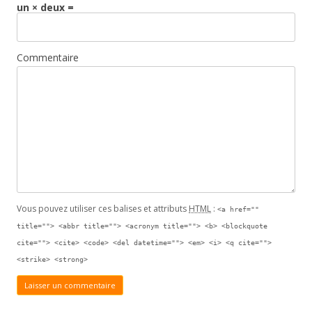
un × deux =
Commentaire
Vous pouvez utiliser ces balises et attributs
HTML
:
<a href=""
title=""> <abbr title=""> <acronym title=""> <b> <blockquote
cite=""> <cite> <code> <del datetime=""> <em> <i> <q cite="">
<strike> <strong>