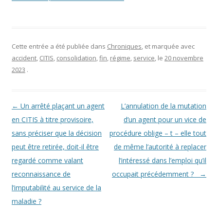
Cette entrée a été publiée dans
Chroniques
, et marquée avec
accident
,
CITIS
,
consolidation
,
fin
,
régime
,
service
, le
20 novembre
2023
.
Navigation des articles
←
Un arrêté plaçant un agent
L’annulation de la mutation
en CITIS à titre provisoire,
d’un agent pour un vice de
sans préciser que la décision
procédure oblige – t – elle tout
peut être retirée, doit-il être
de même l’autorité à replacer
regardé comme valant
l’intéressé dans l’emploi qu’il
reconnaissance de
occupait précédemment ?
→
l’imputabilité au service de la
maladie ?