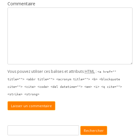
Commentaire
Vous pouvez utiliser ces balises et attributs
HTML
:
<a href=""
title=""> <abbr title=""> <acronym title=""> <b> <blockquote
cite=""> <cite> <code> <del datetime=""> <em> <i> <q cite="">
<strike> <strong>
Recherche pour :