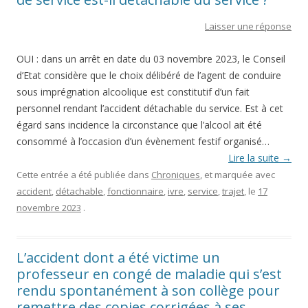
Laisser une réponse
OUI : dans un arrêt en date du 03 novembre 2023, le Conseil
d’Etat considère que le choix délibéré de l’agent de conduire
sous imprégnation alcoolique est constitutif d’un fait
personnel rendant l’accident détachable du service. Est à cet
égard sans incidence la circonstance que l’alcool ait été
consommé à l’occasion d’un évènement festif organisé…
Lire la suite
→
Cette entrée a été publiée dans
Chroniques
, et marquée avec
accident
,
détachable
,
fonctionnaire
,
ivre
,
service
,
trajet
, le
17
novembre 2023
.
L’accident dont a été victime un
professeur en congé de maladie qui s’est
rendu spontanément à son collège pour
remettre des copies corrigées à ses