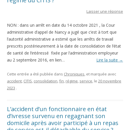
régime du CITIS ?
Laisser une réponse
NON : dans un arrêt en date du 14 octobre 2021 , la Cour
administrative d’appel de Nancy a jugé que c’est à tort que
l’autorité administrative a estimé que les arrêts de travail
prescrits postérieurement à la date de consolidation de l’état
de santé de l’intéressé fixée par l’administration employeur
au 2 septembre 2016, en lien…
Lire la suite
→
Cette entrée a été publiée dans
Chroniques
, et marquée avec
accident
,
CITIS
,
consolidation
,
fin
,
régime
,
service
, le
20 novembre
2023
.
L’accident d’un fonctionnaire en état
d’ivresse survenu en regagnant son
domicile après avoir participé à un repas
de service est-il détachable du service ?