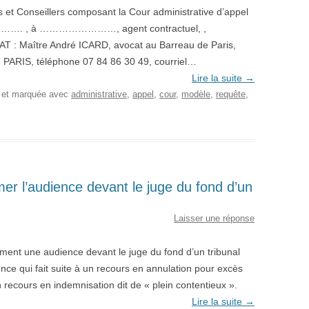
et Conseillers composant la Cour administrative d’appel
e ……. , à ……………………, agent contractuel, ,
 Maître André ICARD, avocat au Barreau de Paris,
7 PARIS, téléphone 07 84 86 30 49, courriel…
Lire la suite
→
, et marquée avec
administrative
,
appel
,
cour
,
modèle
,
requête
,
er l’audience devant le juge du fond d’un
Laisser une réponse
iment une audience devant le juge du fond d’un tribunal
dience qui fait suite à un recours en annulation pour excès
n recours en indemnisation dit de « plein contentieux ».
Lire la suite
→