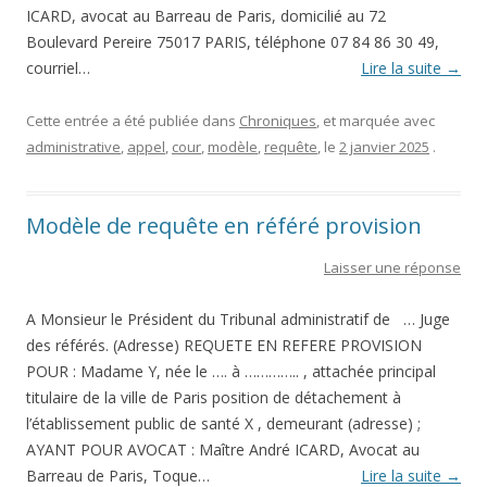
ICARD, avocat au Barreau de Paris, domicilié au 72
Boulevard Pereire 75017 PARIS, téléphone 07 84 86 30 49,
courriel…
Lire la suite
→
Cette entrée a été publiée dans
Chroniques
, et marquée avec
administrative
,
appel
,
cour
,
modèle
,
requête
, le
2 janvier 2025
.
Modèle de requête en référé provision
Laisser une réponse
A Monsieur le Président du Tribunal administratif de … Juge
des référés. (Adresse) REQUETE EN REFERE PROVISION
POUR : Madame Y, née le …. à ………….. , attachée principal
titulaire de la ville de Paris position de détachement à
l’établissement public de santé X , demeurant (adresse) ;
AYANT POUR AVOCAT : Maître André ICARD, Avocat au
Barreau de Paris, Toque…
Lire la suite
→