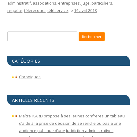
administratif
,
associations
,
entreprises
,
juge
,
particuliers
,
requête
,
télérecours
,
téléservice
, le
14 avril 2018
.
Recherche pour :
CATÉGORIES
Chroniques
ARTICLES RÉCENTS
Maître ICARD propose à ses jeunes confrères un tableau
d’aide à la prise de décision de se rendre ou pas à une
audience publique d’une juridiction administrative !