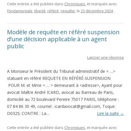
Cette entrée a été publiée dans
Chroniques
, et marquée avec
fondamentale
,
liberté
,
référé
,
requête
, le
23 décembre 2024
.
Modèle de requête en référé suspension
d’une décision applicable à un agent
public
Laisser une réponse
A Monsieur le Président du Tribunal administratif de < …>
statuant en référé REQUETE EN RÉFÉRÉ-SUSPENSION
POUR M. et Mme < … > demeurant à <adresse>, Ayant pour
avocat Maître André ICARD, avocat au Barreau de Paris,
domicilié au 72 boulevard Pereire 75017 PARIS, téléphone :
07 84 86 30 49, courriel : icardavocat@gmail.com, Toque:
D0325; CONTRE : La…
Lire la suite
→
Cette entrée a été publiée dans
Chroniques
, et marquée avec