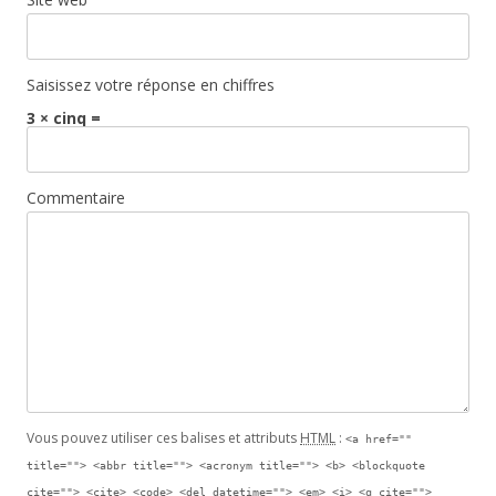
Saisissez votre réponse en chiffres
3 × cinq =
Commentaire
Vous pouvez utiliser ces balises et attributs
HTML
:
<a href=""
title=""> <abbr title=""> <acronym title=""> <b> <blockquote
cite=""> <cite> <code> <del datetime=""> <em> <i> <q cite="">