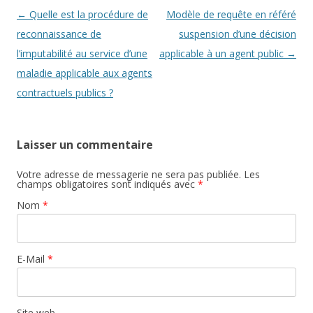
Navigation des articles
←
Quelle est la procédure de
Modèle de requête en référé
reconnaissance de
suspension d’une décision
l’imputabilité au service d’une
applicable à un agent public
→
maladie applicable aux agents
contractuels publics ?
Laisser un commentaire
Votre adresse de messagerie ne sera pas publiée. Les
champs obligatoires sont indiqués avec
*
Nom
*
E-Mail
*
Site web