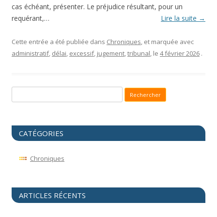
cas échéant, présenter. Le préjudice résultant, pour un
requérant,…
Lire la suite
→
Cette entrée a été publiée dans
Chroniques
, et marquée avec
administratif
,
délai
,
excessif
,
jugement
,
tribunal
, le
4 février 2026
.
Recherche pour :
CATÉGORIES
Chroniques
ARTICLES RÉCENTS