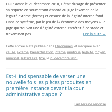
OUI : avant le 21 décembre 2018, il était d’usage de présenter
sa requête en soumettant d’abord au juge l’examen de la
légalité externe (forme) et ensuite de la légalité interne fond.
Dans ce système, par le jeu de l’« économie des moyens », le
juge qui trouvait une illégalité externe s’arrêtait à ce stade et
n’examinait pas…
Lire la suite
→
Cette entrée a été publiée dans
Chroniques
, et marquée avec
cause
,
externe
,
hiérarchisation
,
interne
,
juridique
,
légalité
,
moyen
,
principal
,
subsidiaire
,
titre
, le
23 décembre 2025
.
Est-il indispensable de verser une
nouvelle fois les pièces produites en
première instance devant la cour
administrative d’appel ?
Laisser une réponse