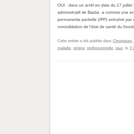
OUI : dans un arrêt en date du 17 juillet
administratif de Bastia a commis une err
permanente partielle (IPP) entraîné par 
consolidation de l’état de santé du fonc
Cette entrée a été publiée dans
Chroniques
maladie
,
origine
,
professionnelle
,
taux
, le
3 