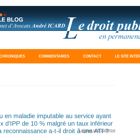
Aller au contenu principal
CHRONIQUES
COMMENTAIRES
CONTACT
LE SITE INT
u en maladie imputable au service ayant
ux d’IPP de 10 % malgré un taux inférieur
reconnaissance a-t-il droit à une ATI ?
Laisser une réponse