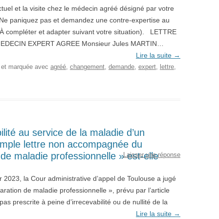
tuel et la visite chez le médecin agréé désigné par votre
. Ne paniquez pas et demandez une contre-expertise au
À compléter et adapter suivant votre situation). LETTRE
DECIN EXPERT AGREE Monsieur Jules MARTIN…
Lire la suite
→
, et marquée avec
agréé
,
changement
,
demande
,
expert
,
lettre
,
ité au service de la maladie d’un
 simple lettre non accompagnée du
 de maladie professionnelle » est-elle
Laisser une réponse
r 2023, la Cour administrative d’appel de Toulouse a jugé
ration de maladie professionnelle », prévu par l’article
pas prescrite à peine d’irrecevabilité ou de nullité de la
Lire la suite
→