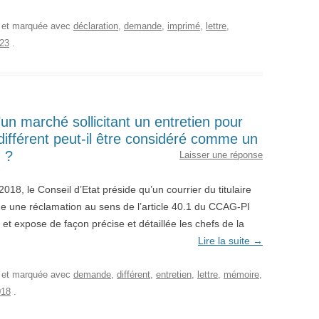
, et marquée avec
déclaration
,
demande
,
imprimé
,
lettre
,
23
.
d’un marché sollicitant un entretien pour
différent peut-il être considéré comme un
 ?
Laisser une réponse
018, le Conseil d’Etat préside qu’un courrier du titulaire
 une réclamation au sens de l’article 40.1 du CCAG-PI
 et expose de façon précise et détaillée les chefs de la
Lire la suite
→
, et marquée avec
demande
,
différent
,
entretien
,
lettre
,
mémoire
,
018
.