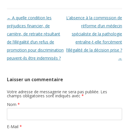
Navigation des articles
←
A quelle condition les
L’absence à la commission de
préjudices financier, de
réforme d’un médecin
carrière, de retraite résultant
spécialiste de la pathologie
de l’illégalité d’un refus de
entraîne-t-elle forcément
promotion pour discrimination
l’illégalité de la décision prise ?
peuvent-ils être indemnisés ?
→
Laisser un commentaire
Votre adresse de messagerie ne sera pas publiée. Les
champs obligatoires sont indiqués avec
*
Nom
*
E-Mail
*