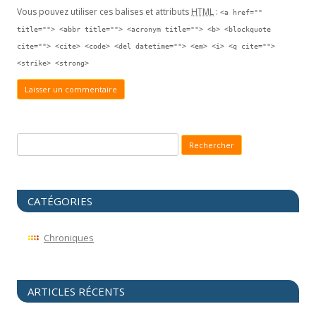
Vous pouvez utiliser ces balises et attributs
HTML
:
<a href=""
title=""> <abbr title=""> <acronym title=""> <b> <blockquote
cite=""> <cite> <code> <del datetime=""> <em> <i> <q cite="">
<strike> <strong>
Recherche pour :
CATÉGORIES
Chroniques
ARTICLES RÉCENTS