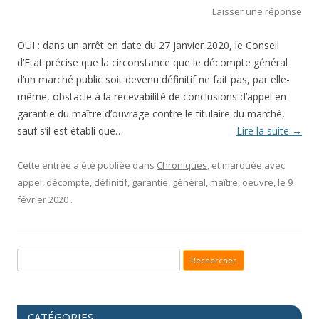
Laisser une réponse
OUI : dans un arrêt en date du 27 janvier 2020, le Conseil
d’Etat précise que la circonstance que le décompte général
d’un marché public soit devenu définitif ne fait pas, par elle-
même, obstacle à la recevabilité de conclusions d’appel en
garantie du maître d’ouvrage contre le titulaire du marché,
sauf s’il est établi que…
Lire la suite
→
Cette entrée a été publiée dans
Chroniques
, et marquée avec
appel
,
décompte
,
définitif
,
garantie
,
général
,
maître
,
oeuvre
, le
9
février 2020
.
Recherche pour :
CATÉGORIES