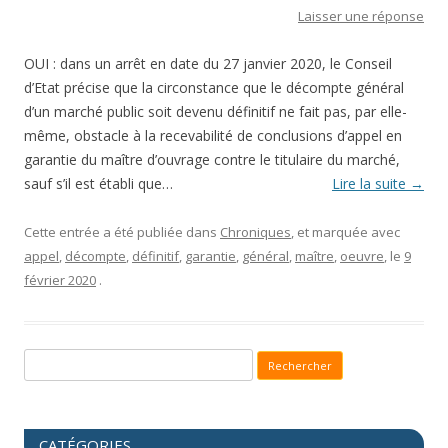
Laisser une réponse
OUI : dans un arrêt en date du 27 janvier 2020, le Conseil
d’Etat précise que la circonstance que le décompte général
d’un marché public soit devenu définitif ne fait pas, par elle-
même, obstacle à la recevabilité de conclusions d’appel en
garantie du maître d’ouvrage contre le titulaire du marché,
sauf s’il est établi que…
Lire la suite
→
Cette entrée a été publiée dans
Chroniques
, et marquée avec
appel
,
décompte
,
définitif
,
garantie
,
général
,
maître
,
oeuvre
, le
9
février 2020
.
Recherche pour :
CATÉGORIES