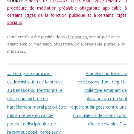
SOURCE :
décret n° 2022-433 du 25 mars 2022 relatif à la
procédure de médiation préalable obligatoire applicable à
certains litiges de la fonction publique et à certains litiges
sociaux
Cette entrée a été publiée dans
Chroniques
, et marquée avec
agent
,
emploi
,
médiation
,
obligatoire
,
pôle
,
préalable
,
public
, le
28
mars 2022
.
Navigation des articles
←
Le régime particulier
A quelle condition les
d’administration de la preuve
conclusions d’une requête
au bénéfice du fonctionnaire
collective émanant de
s’estimant victime de
plusieurs ou d’un seul
harcèlement moral peut-il être
requérant dirigées contre une
mis en œuvre en cas de
ou plusieurs décisions sont-
poursuite disciplinaire de
elles recevables ?
→
l’agent supposé harceleur ?