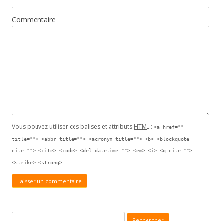
Commentaire
Vous pouvez utiliser ces balises et attributs
HTML
:
<a href=""
title=""> <abbr title=""> <acronym title=""> <b> <blockquote
cite=""> <cite> <code> <del datetime=""> <em> <i> <q cite="">
<strike> <strong>
Recherche pour :