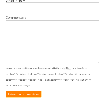
vingt − 10 =
Commentaire
Vous pouvez utiliser ces balises et attributs
HTML
:
<a href=""
title=""> <abbr title=""> <acronym title=""> <b> <blockquote
cite=""> <cite> <code> <del datetime=""> <em> <i> <q cite="">
<strike> <strong>