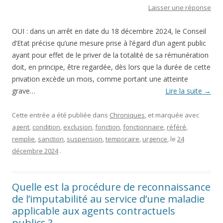
Laisser une réponse
OUI : dans un arrêt en date du 18 décembre 2024, le Conseil
d’Etat précise qu’une mesure prise à l’égard d’un agent public
ayant pour effet de le priver de la totalité de sa rémunération
doit, en principe, être regardée, dès lors que la durée de cette
privation excède un mois, comme portant une atteinte
grave…
Lire la suite
→
Cette entrée a été publiée dans
Chroniques
, et marquée avec
agent
,
condition
,
exclusion
,
fonction
,
fonctionnaire
,
référé
,
remplie
,
sanction
,
suspension
,
temporaire
,
urgence
, le
24
décembre 2024
.
Quelle est la procédure de reconnaissance
de l’imputabilité au service d’une maladie
applicable aux agents contractuels
publics ?