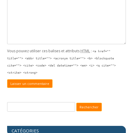
Vous pouvez utiliser ces balises et attributs
HTML
:
<a href=""
title=""> <abbr title=""> <acronym title=""> <b> <blockquote
cite=""> <cite> <code> <del datetime=""> <em> <i> <q cite="">
<strike> <strong>
Recherche pour :
CATÉGORIES