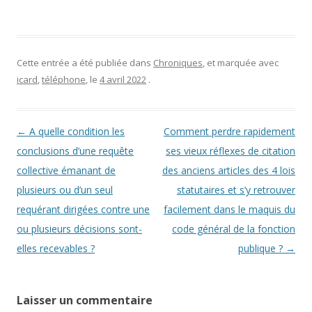
Cette entrée a été publiée dans
Chroniques
, et marquée avec
icard
,
téléphone
, le
4 avril 2022
.
Navigation des articles
←
A quelle condition les
Comment perdre rapidement
conclusions d’une requête
ses vieux réflexes de citation
collective émanant de
des anciens articles des 4 lois
plusieurs ou d’un seul
statutaires et s’y retrouver
requérant dirigées contre une
facilement dans le maquis du
ou plusieurs décisions sont-
code général de la fonction
elles recevables ?
publique ?
→
Laisser un commentaire