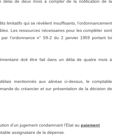
délai de deux mois à compter de la notification de la
ts limitatifs qui se révèlent insuffisants, l’ordonnancement
onibles. Les ressources nécessaires pour les compléter sont
par l’ordonnance n° 59-2 du 2 janvier 1959 portant loi
mentaire doit être fait dans un délai de quatre mois à
élais mentionnés aux alinéas ci-dessus, le comptable
emande du créancier et sur présentation de la décision de
tion d’un jugement condamnant l’Etat au
paiement
able assignataire de la dépense.