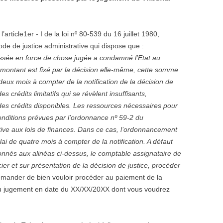
’article1er - I de la loi nº 80-539 du 16 juillet 1980,
Code de justice administrative qui dispose que :
passée en force de chose jugée a condamné l’Etat au
montant est fixé par la décision elle-même, cette somme
eux mois à compter de la notification de la décision de
s crédits limitatifs qui se révèlent insuffisants,
 des crédits disponibles. Les ressources nécessaires pour
nditions prévues par l’ordonnance nº 59-2 du
ative aux lois de finances. Dans ce cas, l’ordonnancement
ai de quatre mois à compter de la notification. A défaut
nnés aux alinéas ci-dessus, le comptable assignataire de
er et sur présentation de la décision de justice, procéder
demander de bien vouloir procéder au paiement de la
 du jugement en date du XX/XX/20XX dont vous voudrez