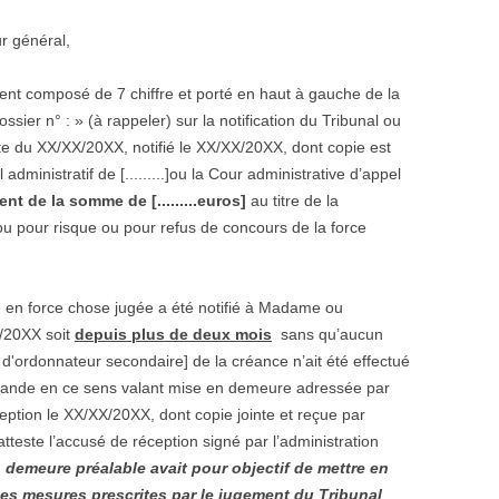
r général,
nt composé de 7 chiffre et porté en haut à gauche de la
ssier n° : » (à rappeler) sur la notification du Tribunal ou
te du XX/XX/20XX, notifié le XX/XX/20XX, dont copie est
administratif de [.........]ou la Cour administrative d’appel
nt de la somme de [.........euros]
au titre de la
ou pour risque ou pour refus de concours de la force
 en force chose jugée a été notifié à Madame ou
XX/20XX soit
depuis plus de deux mois
sans qu’aucun
ordonnateur secondaire] de la créance n’ait été effectué
mande en ce sens valant mise en demeure adressée par
tion le XX/XX/20XX, dont copie jointe et reçue par
tteste l’accusé de réception signé par l’administration
 demeure préalable avait pour objectif de mettre en
les mesures prescrites par le jugement du Tribunal