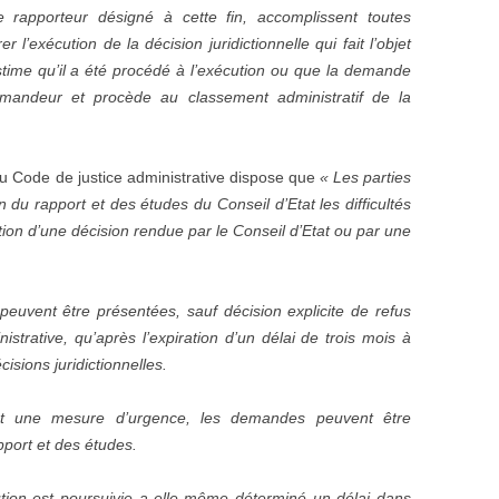
e rapporteur désigné à cette fin, accomplissent toutes
r l’exécution de la décision juridictionnelle qui fait l’objet
time qu’il a été procédé à l’exécution ou que la demande
emandeur et procède au classement administratif de la
u Code de justice administrative dispose que
« Les parties
n du rapport et des études du Conseil d’Etat les difficultés
ution d’une décision rendue par le Conseil d’Etat ou par une
euvent être présentées, sauf décision explicite de refus
istrative, qu’après l’expiration d’un délai de trois mois à
isions juridictionnelles.
nt une mesure d’urgence, les demandes peuvent être
pport et des études.
ution est poursuivie a elle-même déterminé un délai dans