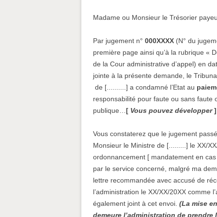
Madame ou Monsieur le Trésorier payeu
Par jugement n°
000XXXX
(N° du jugeme
première page ainsi qu’à la rubrique « Do
de la Cour administrative d’appel) en da
jointe à la présente demande, le Tribunal 
de [..........] a condamné l’Etat au
paieme
responsabilité pour faute ou sans faute 
publique…
[
Vous pouvez développer
]
Vous constaterez que le jugement passé
Monsieur le Ministre de [.........] le XX/
ordonnancement [ mandatement en cas d'
par le service concerné, malgré ma de
lettre recommandée avec accusé de récep
l’administration le XX/XX/20XX comme l’a
également joint à cet envoi.
(La mise en
demeure l’administration de prendre 