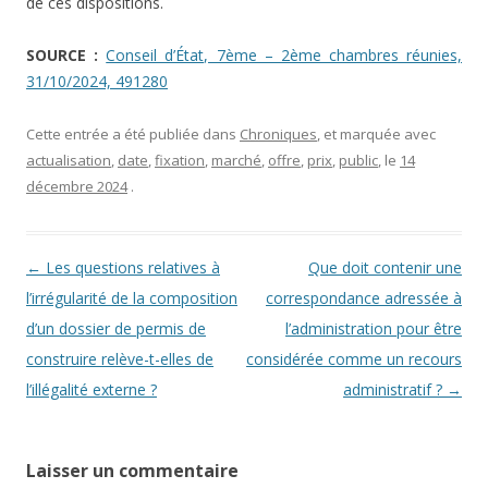
de ces dispositions.
SOURCE :
Conseil d’État, 7ème – 2ème chambres réunies,
31/10/2024, 491280
Cette entrée a été publiée dans
Chroniques
, et marquée avec
actualisation
,
date
,
fixation
,
marché
,
offre
,
prix
,
public
, le
14
décembre 2024
.
Navigation des articles
←
Les questions relatives à
Que doit contenir une
l’irrégularité de la composition
correspondance adressée à
d’un dossier de permis de
l’administration pour être
construire relève-t-elles de
considérée comme un recours
l’illégalité externe ?
administratif ?
→
Laisser un commentaire