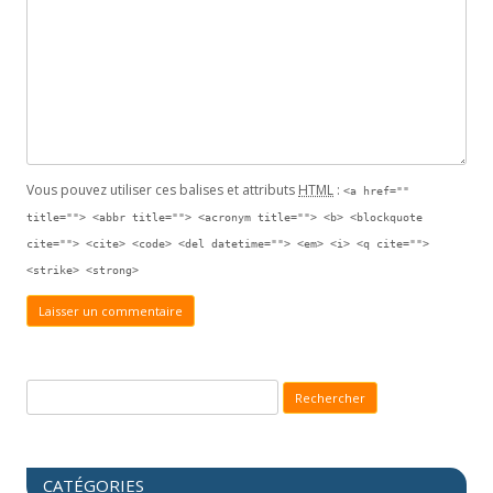
Vous pouvez utiliser ces balises et attributs
HTML
:
<a href=""
title=""> <abbr title=""> <acronym title=""> <b> <blockquote
cite=""> <cite> <code> <del datetime=""> <em> <i> <q cite="">
<strike> <strong>
Recherche pour :
CATÉGORIES