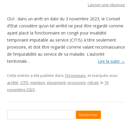
Laisser une réponse
OUI : dans un arrêt en date du 3 novembre 2023, le Conseil
d’Etat considère qu’un tel arrêté ne peut être regardé comme
ayant placé la fonctionnaire en congé pour invalidité
temporaire imputable au service (CITIS) à titre seulement
provisoire, et doit être regardé comme valant reconnaissance
de l’imputabilité au service de sa maladie. L’autorité
territoriale…
Lire la suite
→
Cette entrée a été publiée dans
Chroniques
, et marquée avec
arrêté
,
CITIS
,
mention
,
placement
,
provisoire
,
retrait
, le
19
novembre 2023
.
Recherche pour :