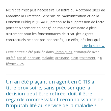
NON : ce n’est plus nécessaire. La lettre du 4 octobre 2023 de
Madame la Directrice Générale de l’Administration et de la
Fonction Publique (DGAFP) préconise la suppression de l’acte
portant placement en congé de maladie ordinaire à plein
traitement pour les fonctionnaires de l’Etat. (les agents
contractuels ne sont pas concernés). En effet, dès lors qu’il…
Lire la suite
→
Cette entrée a été publiée dans
Chroniques
, et marquée avec
arrêté
,
congé
,
decision
,
maladie
,
ordinaire
,
plein
,
traitement
, le
6
février 2025
.
Un arrêté plaçant un agent en CITIS à
titre provisoire, sans préciser que la
décision peut être retirée, doit-il être
regardé comme valant reconnaissance de
l’imputabilité au service de la maladie ?