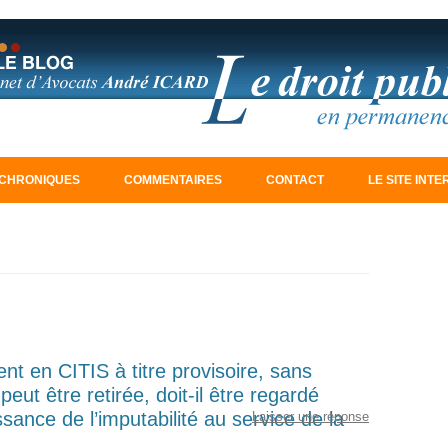
Aller au contenu principal
CHRONIQUES
COMMENTAIRES
CONTACT
LE SITE INT
nt en CITIS à titre provisoire, sans
peut être retirée, doit-il être regardé
ance de l’imputabilité au service de la
Laisser une réponse