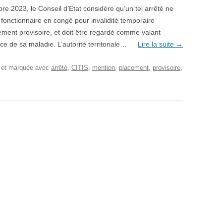
e 2023, le Conseil d’Etat considère qu’un tel arrêté ne
fonctionnaire en congé pour invalidité temporaire
lement provisoire, et doit être regardé comme valant
ce de sa maladie. L’autorité territoriale…
Lire la suite
→
, et marquée avec
arrêté
,
CITIS
,
mention
,
placement
,
provisoire
,