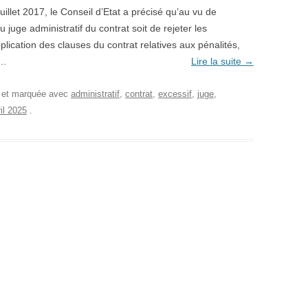
illet 2017, le Conseil d’Etat a précisé qu’au vu de
 juge administratif du contrat soit de rejeter les
pplication des clauses du contrat relatives aux pénalités,
s…
Lire la suite
→
, et marquée avec
administratif
,
contrat
,
excessif
,
juge
,
il 2025
.