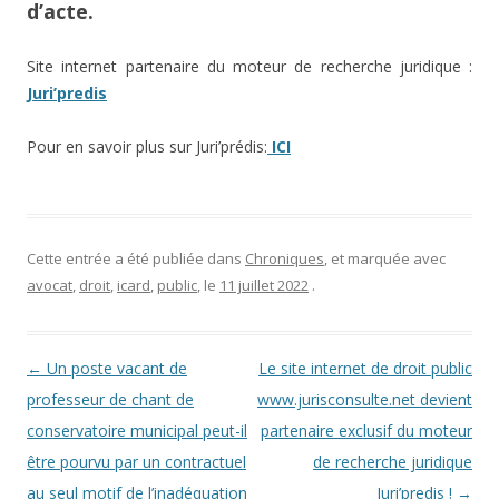
d’acte.
Site internet partenaire du moteur de recherche juridique :
Juri’predis
Pour en savoir plus sur Juri’prédis:
ICI
Cette entrée a été publiée dans
Chroniques
, et marquée avec
avocat
,
droit
,
icard
,
public
, le
11 juillet 2022
.
Navigation des articles
←
Un poste vacant de
Le site internet de droit public
professeur de chant de
www.jurisconsulte.net devient
conservatoire municipal peut-il
partenaire exclusif du moteur
être pourvu par un contractuel
de recherche juridique
au seul motif de l’inadéquation
Juri’predis !
→