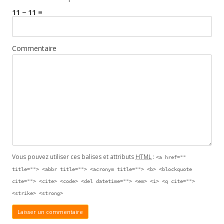
11 − 11 =
Commentaire
Vous pouvez utiliser ces balises et attributs
HTML
:
<a href=""
title=""> <abbr title=""> <acronym title=""> <b> <blockquote
cite=""> <cite> <code> <del datetime=""> <em> <i> <q cite="">
<strike> <strong>