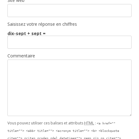
Site web
Saisissez votre réponse en chiffres
dix-sept + sept =
Commentaire
Vous pouvez utiliser ces balises et attributs
HTML
:
<a href=""
title=""> <abbr title=""> <acronym title=""> <b> <blockquote
cite=""> <cite> <code> <del datetime=""> <em> <i> <q cite="">