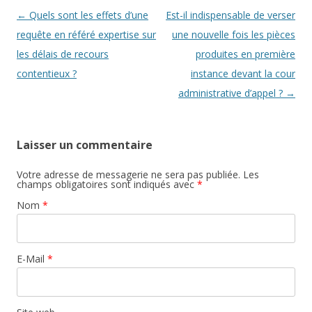
Navigation des articles
←
Quels sont les effets d’une
Est-il indispensable de verser
requête en référé expertise sur
une nouvelle fois les pièces
les délais de recours
produites en première
contentieux ?
instance devant la cour
administrative d’appel ?
→
Laisser un commentaire
Votre adresse de messagerie ne sera pas publiée. Les
champs obligatoires sont indiqués avec
*
Nom
*
E-Mail
*