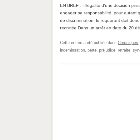
EN BREF : l’illégalité d’une décision pris
engager sa responsabilité, pour autant qu
de discrimination, le requérant doit do
recrutée Dans un arrêt en date du 20 d
Cette entrée a été publiée dans
Chroniques
indeminsation
,
perte
,
préjudice
,
retraite
,
syn