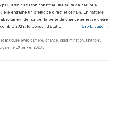
e par l’administration constitue une faute de nature à
’elle entraîne un préjudice direct et certain. En matière
nc absolument démontrer la perte de chance sérieuse d’être
écembre 2019, le Conseil d’Etat…
Lire la suite
→
, et marquée avec
carrière
,
chance
,
discrimination
,
financier
,
dicale
, le
19 janvier 2020
.