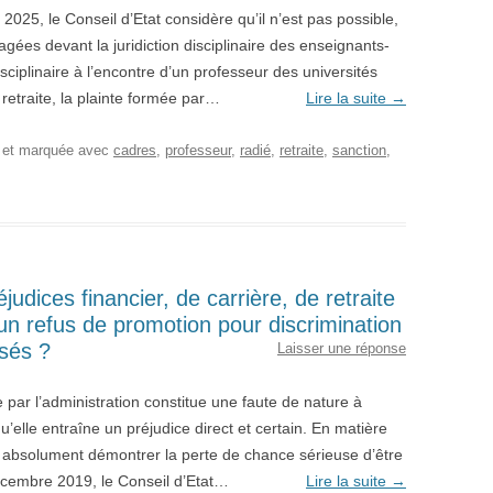
025, le Conseil d’Etat considère qu’il n’est pas possible,
gagées devant la juridiction disciplinaire des enseignants-
ciplinaire à l’encontre d’un professeur des universités
 retraite, la plainte formée par…
Lire la suite
→
, et marquée avec
cadres
,
professeur
,
radié
,
retraite
,
sanction
,
éjudices financier, de carrière, de retraite
 d’un refus de promotion pour discrimination
isés ?
Laisser une réponse
e par l’administration constitue une faute de nature à
’elle entraîne un préjudice direct et certain. En matière
nc absolument démontrer la perte de chance sérieuse d’être
écembre 2019, le Conseil d’Etat…
Lire la suite
→