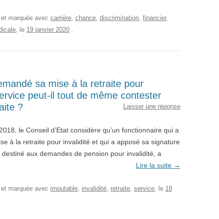
, et marquée avec
carrière
,
chance
,
discrimination
,
financier
,
dicale
, le
19 janvier 2020
.
emandé sa mise à la retraite pour
service peut-il tout de même contester
aite ?
Laisser une réponse
 2018, le Conseil d’Etat considère qu’un fonctionnaire qui a
ise à la retraite pour invalidité et qui a apposé sa signature
te destiné aux demandes de pension pour invalidité, a
Lire la suite
→
, et marquée avec
imputable
,
invalidité
,
retraite
,
service
, le
18