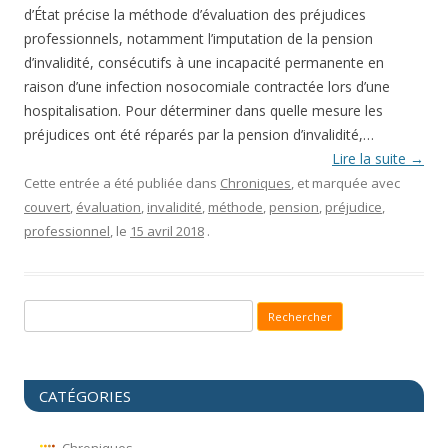
d’État précise la méthode d’évaluation des préjudices
professionnels, notamment l’imputation de la pension
d’invalidité, consécutifs à une incapacité permanente en
raison d’une infection nosocomiale contractée lors d’une
hospitalisation. Pour déterminer dans quelle mesure les
préjudices ont été réparés par la pension d’invalidité,…
Lire la suite
→
Cette entrée a été publiée dans
Chroniques
, et marquée avec
couvert
,
évaluation
,
invalidité
,
méthode
,
pension
,
préjudice
,
professionnel
, le
15 avril 2018
.
Recherche pour :
CATÉGORIES
Chroniques