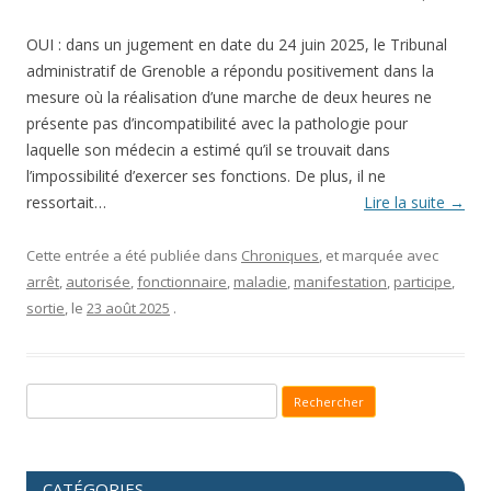
OUI : dans un jugement en date du 24 juin 2025, le Tribunal
administratif de Grenoble a répondu positivement dans la
mesure où la réalisation d’une marche de deux heures ne
présente pas d’incompatibilité avec la pathologie pour
laquelle son médecin a estimé qu’il se trouvait dans
l’impossibilité d’exercer ses fonctions. De plus, il ne
ressortait…
Lire la suite
→
Cette entrée a été publiée dans
Chroniques
, et marquée avec
arrêt
,
autorisée
,
fonctionnaire
,
maladie
,
manifestation
,
participe
,
sortie
, le
23 août 2025
.
Recherche pour :
CATÉGORIES