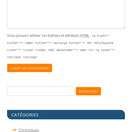
Vous pouvez utiliser ces balises et attributs
HTML
:
<a href=""
title=""> <abbr title=""> <acronym title=""> <b> <blockquote
cite=""> <cite> <code> <del datetime=""> <em> <i> <q cite="">
<strike> <strong>
Recherche pour :
CATÉGORIES
Chroniques