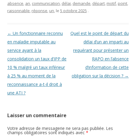
absence
,
an
,
communication
,
délai
,
demande
,
départ
,
motif
,
point
,
raisonnable
,
réponse
,
un
, le
5 octobre 2025
.
Navigation des articles
←
Un fonctionnaire reconnu
Quel est le point de départ du
en maladie imputable au
délai d’un an imparti au
service ayant à la
requérant pour présenter un
consolidation un taux d’IPP de
RAPO en l’absence
10 % malgré un taux inférieur
d’information de cette
à 25 % au moment de la
obligation sur la décision ?
→
reconnaissance a-t-il droit à
une ATI ?
Laisser un commentaire
Votre adresse de messagerie ne sera pas publiée. Les
champs obligatoires sont indiqués avec
*