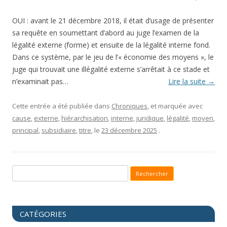
OUI : avant le 21 décembre 2018, il était d’usage de présenter
sa requête en soumettant d’abord au juge l’examen de la
légalité externe (forme) et ensuite de la légalité interne fond.
Dans ce système, par le jeu de l’« économie des moyens », le
juge qui trouvait une illégalité externe s’arrêtait à ce stade et
n’examinait pas…
Lire la suite
→
Cette entrée a été publiée dans
Chroniques
, et marquée avec
cause
,
externe
,
hiérarchisation
,
interne
,
juridique
,
légalité
,
moyen
,
principal
,
subsidiaire
,
titre
, le
23 décembre 2025
.
Recherche pour :
CATÉGORIES