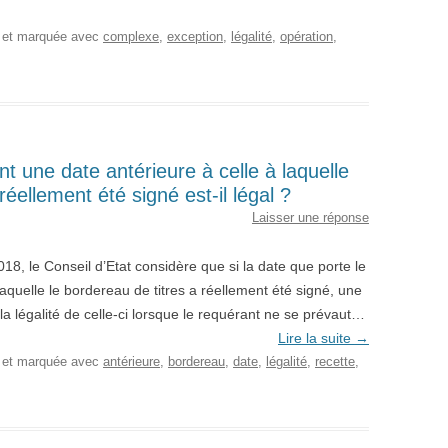
, et marquée avec
complexe
,
exception
,
légalité
,
opération
,
nt une date antérieure à celle à laquelle
réellement été signé est-il légal ?
Laisser une réponse
18, le Conseil d’Etat considère que si la date que porte le
 laquelle le bordereau de titres a réellement été signé, une
 la légalité de celle-ci lorsque le requérant ne se prévaut…
Lire la suite
→
, et marquée avec
antérieure
,
bordereau
,
date
,
légalité
,
recette
,