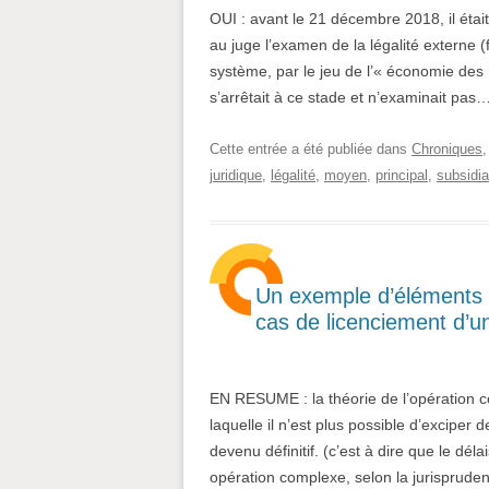
OUI : avant le 21 décembre 2018, il éta
au juge l’examen de la légalité externe (
système, par le jeu de l’« économie des m
s’arrêtait à ce stade et n’examinait pas
Cette entrée a été publiée dans
Chroniques
juridique
,
légalité
,
moyen
,
principal
,
subsidia
Un exemple d’éléments 
cas de licenciement d’u
EN RESUME : la théorie de l’opération c
laquelle il n’est plus possible d’exciper d
devenu définitif. (c’est à dire que le dél
opération complexe, selon la jurisprud