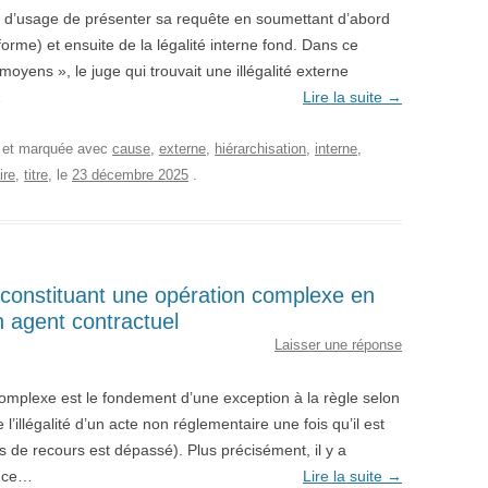
it d’usage de présenter sa requête en soumettant d’abord
forme) et ensuite de la légalité interne fond. Dans ce
oyens », le juge qui trouvait une illégalité externe
…
Lire la suite
→
, et marquée avec
cause
,
externe
,
hiérarchisation
,
interne
,
ire
,
titre
, le
23 décembre 2025
.
constituant une opération complexe en
n agent contractuel
Laisser une réponse
omplexe est le fondement d’une exception à la règle selon
e l’illégalité d’un acte non réglementaire une fois qu’il est
ais de recours est dépassé). Plus précisément, il y a
ence…
Lire la suite
→