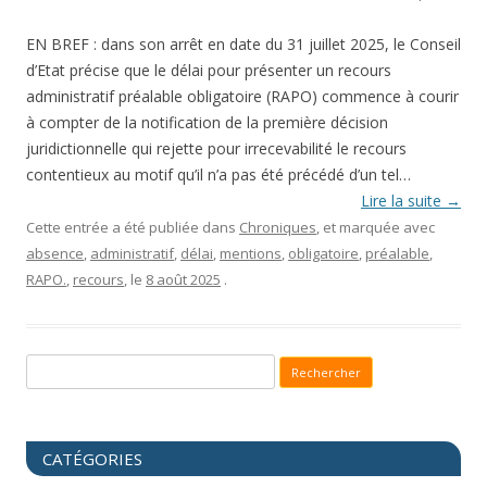
EN BREF : dans son arrêt en date du 31 juillet 2025, le Conseil
d’Etat précise que le délai pour présenter un recours
administratif préalable obligatoire (RAPO) commence à courir
à compter de la notification de la première décision
juridictionnelle qui rejette pour irrecevabilité le recours
contentieux au motif qu’il n’a pas été précédé d’un tel…
Lire la suite
→
Cette entrée a été publiée dans
Chroniques
, et marquée avec
absence
,
administratif
,
délai
,
mentions
,
obligatoire
,
préalable
,
RAPO.
,
recours
, le
8 août 2025
.
Recherche pour :
CATÉGORIES