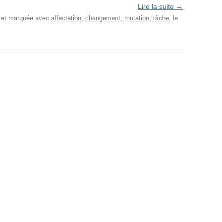
Lire la suite
→
, et marquée avec
affectation
,
changement
,
mutation
,
tâche
, le