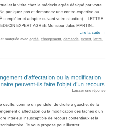
tuel et la visite chez le médecin agréé désigné par votre
. Ne paniquez pas et demandez une contre-expertise au
À compléter et adapter suivant votre situation). LETTRE
DECIN EXPERT AGREE Monsieur Jules MARTIN…
Lire la suite
→
, et marquée avec
agréé
,
changement
,
demande
,
expert
,
lettre
,
angement d’affectation ou la modification
aire peuvent-ils faire l’objet d’un recours
Laisser une réponse
ie oscille, comme un pendule, de droite à gauche, de la
hangement d’affectation ou la modification des tâches d’un
rdre intérieur insusceptible de recours contentieux et la
discriminatoire. Je vous propose pour illustrer…