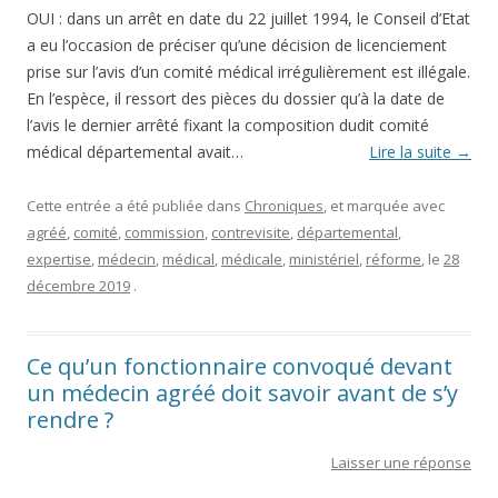
OUI : dans un arrêt en date du 22 juillet 1994, le Conseil d’Etat
a eu l’occasion de préciser qu’une décision de licenciement
prise sur l’avis d’un comité médical irrégulièrement est illégale.
En l’espèce, il ressort des pièces du dossier qu’à la date de
l’avis le dernier arrêté fixant la composition dudit comité
médical départemental avait…
Lire la suite
→
Cette entrée a été publiée dans
Chroniques
, et marquée avec
agréé
,
comité
,
commission
,
contrevisite
,
départemental
,
expertise
,
médecin
,
médical
,
médicale
,
ministériel
,
réforme
, le
28
décembre 2019
.
Ce qu’un fonctionnaire convoqué devant
un médecin agréé doit savoir avant de s’y
rendre ?
Laisser une réponse