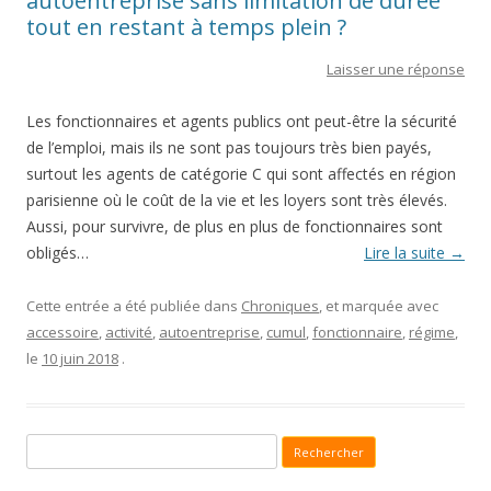
autoentreprise sans limitation de durée
tout en restant à temps plein ?
Laisser une réponse
Les fonctionnaires et agents publics ont peut-être la sécurité
de l’emploi, mais ils ne sont pas toujours très bien payés,
surtout les agents de catégorie C qui sont affectés en région
parisienne où le coût de la vie et les loyers sont très élevés.
Aussi, pour survivre, de plus en plus de fonctionnaires sont
obligés…
Lire la suite
→
Cette entrée a été publiée dans
Chroniques
, et marquée avec
accessoire
,
activité
,
autoentreprise
,
cumul
,
fonctionnaire
,
régime
,
le
10 juin 2018
.
Recherche pour :