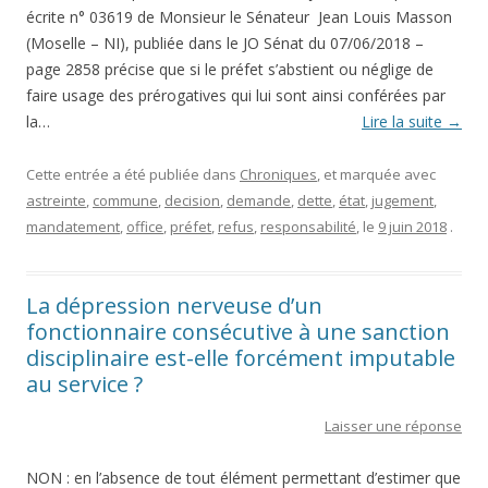
écrite n° 03619 de Monsieur le Sénateur Jean Louis Masson
(Moselle – NI), publiée dans le JO Sénat du 07/06/2018 –
page 2858 précise que si le préfet s’abstient ou néglige de
faire usage des prérogatives qui lui sont ainsi conférées par
la…
Lire la suite
→
Cette entrée a été publiée dans
Chroniques
, et marquée avec
astreinte
,
commune
,
decision
,
demande
,
dette
,
état
,
jugement
,
mandatement
,
office
,
préfet
,
refus
,
responsabilité
, le
9 juin 2018
.
La dépression nerveuse d’un
fonctionnaire consécutive à une sanction
disciplinaire est-elle forcément imputable
au service ?
Laisser une réponse
NON : en l’absence de tout élément permettant d’estimer que