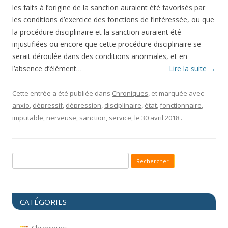
les faits à l’origine de la sanction auraient été favorisés par
les conditions d’exercice des fonctions de l’intéressée, ou que
la procédure disciplinaire et la sanction auraient été
injustifiées ou encore que cette procédure disciplinaire se
serait déroulée dans des conditions anormales, et en
l’absence d’élément…
Lire la suite
→
Cette entrée a été publiée dans
Chroniques
, et marquée avec
anxio
,
dépressif
,
dépression
,
disciplinaire
,
état
,
fonctionnaire
,
imputable
,
nerveuse
,
sanction
,
service
, le
30 avril 2018
.
Recherche pour :
CATÉGORIES
Chroniques