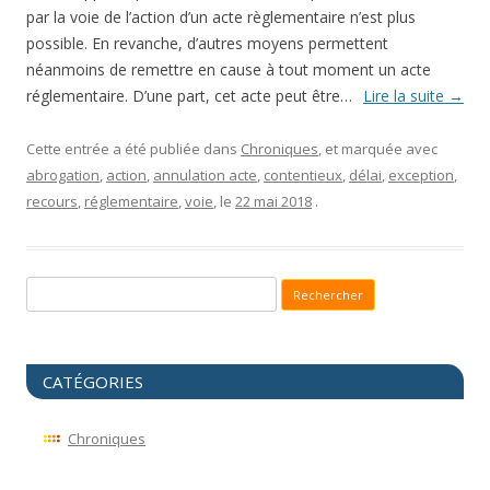
par la voie de l’action d’un acte règlementaire n’est plus
possible. En revanche, d’autres moyens permettent
néanmoins de remettre en cause à tout moment un acte
réglementaire. D’une part, cet acte peut être…
Lire la suite
→
Cette entrée a été publiée dans
Chroniques
, et marquée avec
abrogation
,
action
,
annulation acte
,
contentieux
,
délai
,
exception
,
recours
,
réglementaire
,
voie
, le
22 mai 2018
.
Recherche pour :
CATÉGORIES
Chroniques